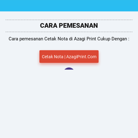
CARA PEMESANAN
Cara pemesanan Cetak Nota di Azagi Print Cukup Dengan :
Cetak Nota | AzagiPrint.Com
HUBUNGI TEAM SUPPORT KAMI
Untuk Pemesanan & Penawaran Menarik kamu dapat
menghubungi Team kami via no telepon atau
Whatsapp