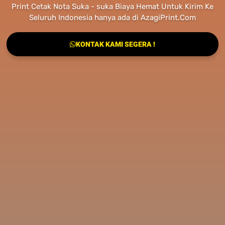
Print Cetak Nota Suka - suka Biaya Hemat Untuk Kirim Ke
Seluruh Indonesia hanya ada di AzagiPrint.Com
KONTAK KAMI SEGERA !