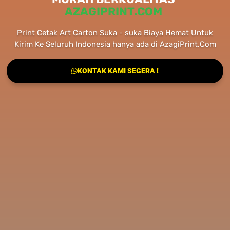
AZAGIPRINT.COM
Print Cetak Art Carton Suka - suka Biaya Hemat Untuk
Kirim Ke Seluruh Indonesia hanya ada di AzagiPrint.Com
KONTAK KAMI SEGERA !