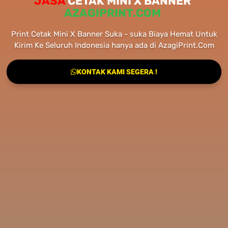
JASA
CETAK MINI X BANNER
AZAGIPRINT.COM
Print Cetak Mini X Banner Suka - suka Biaya Hemat Untuk
Kirim Ke Seluruh Indonesia hanya ada di AzagiPrint.Com
KONTAK KAMI SEGERA !