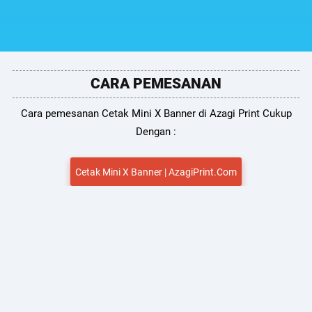
CARA PEMESANAN
Cara pemesanan Cetak Mini X Banner di Azagi Print Cukup
Dengan :
Cetak Mini X Banner | AzagiPrint.Com
HUBUNGI TEAM SUPPORT KAMI
Untuk Pemesanan & Penawaran Menarik kamu dapat
menghubungi Team kami via no telepon atau