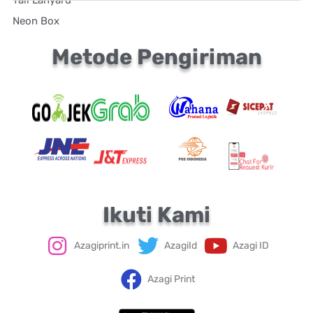
Tali Lanyard
Neon Box
Metode Pengiriman
Ikuti Kami
Azagiprint.in
AzagiId
Azagi ID
Azagi Print