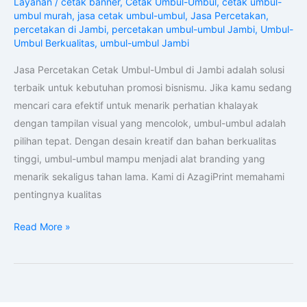
Layanan
/
cetak banner
,
Cetak Umbul-Umbul
,
cetak umbul-
Umbul
umbul murah
,
jasa cetak umbul-umbul
,
Jasa Percetakan
,
percetakan di Jambi
,
percetakan umbul-umbul Jambi
,
Umbul-
di
Umbul Berkualitas
,
umbul-umbul Jambi
Jambi
No
Jasa Percetakan Cetak Umbul-Umbul di Jambi adalah solusi
1
terbaik untuk kebutuhan promosi bisnismu. Jika kamu sedang
mencari cara efektif untuk menarik perhatian khalayak
dengan tampilan visual yang mencolok, umbul-umbul adalah
pilihan tepat. Dengan desain kreatif dan bahan berkualitas
tinggi, umbul-umbul mampu menjadi alat branding yang
menarik sekaligus tahan lama. Kami di AzagiPrint memahami
pentingnya kualitas
Read More »