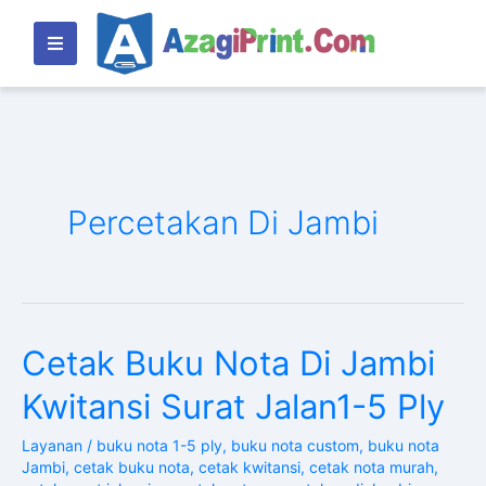
Lewati
ke
konten
Percetakan Di Jambi
Cetak Buku Nota Di Jambi
Cetak
Buku
Kwitansi Surat Jalan1-5 Ply
Nota
Di
Layanan
/
buku nota 1-5 ply
,
buku nota custom
,
buku nota
Jambi
Jambi
,
cetak buku nota
,
cetak kwitansi
,
cetak nota murah
,