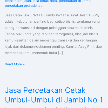
cetak surat jalan
,
jasa cetak nota
,
percetakan di Jambi
,
Kwitansi
percetakan profesional.
Surat
Jalan1-
Jasa Cetak Buku Nota Di Jambi Kwitansi Surat Jalan 1-5 Ply
5
adalah kebutuhan penting bagi setiap bisnis, terutama yang
Ply
sering bertransaksi dengan pelanggan atau mitra bisnis.
Tanpa buku nota yang rapi dan terorganisir, bisa jadi bisnis
kamu kesulitan dalam memantau transaksi dan kehilangan
jejak dari dokumen-dokumen penting. Kami di AzagiPrint siap
membantu kamu mencetak buku […]
Read More »
Jasa Percetakan Cetak
Jasa
Percetakan
Umbul-Umbul di Jambi No 1
Cetak
Umbul-