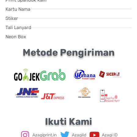
Kartu Nama
Stiker
Tali Lanyard
Neon Box
Metode Pengiriman
Ikuti Kami
Azagiprint.in
AzagiId
Azagi ID