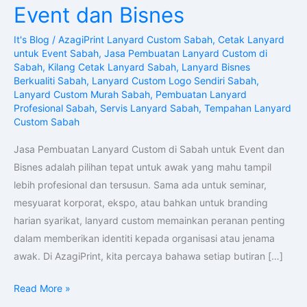
Custom
Event dan Bisnes
di
It's Blog
/
AzagiPrint Lanyard Custom Sabah
,
Cetak Lanyard
Sabah
untuk Event Sabah
,
Jasa Pembuatan Lanyard Custom di
untuk
Sabah
,
Kilang Cetak Lanyard Sabah
,
Lanyard Bisnes
Event
Berkualiti Sabah
,
Lanyard Custom Logo Sendiri Sabah
,
Lanyard Custom Murah Sabah
,
Pembuatan Lanyard
dan
Profesional Sabah
,
Servis Lanyard Sabah
,
Tempahan Lanyard
Bisnes
Custom Sabah
Jasa Pembuatan Lanyard Custom di Sabah untuk Event dan
Bisnes adalah pilihan tepat untuk awak yang mahu tampil
lebih profesional dan tersusun. Sama ada untuk seminar,
mesyuarat korporat, ekspo, atau bahkan untuk branding
harian syarikat, lanyard custom memainkan peranan penting
dalam memberikan identiti kepada organisasi atau jenama
awak. Di AzagiPrint, kita percaya bahawa setiap butiran […]
Read More »