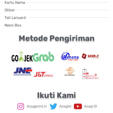
Kartu Nama
Stiker
Tali Lanyard
Neon Box
Metode Pengiriman
Ikuti Kami
Azagiprint.in
AzagiId
Azagi ID