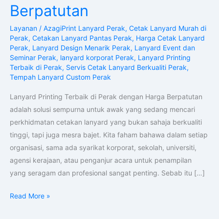
di
Berpatutan
Perak
Layanan
/
AzagiPrint Lanyard Perak
,
Cetak Lanyard Murah di
dengan
Perak
,
Cetakan Lanyard Pantas Perak
,
Harga Cetak Lanyard
Harga
Perak
,
Lanyard Design Menarik Perak
,
Lanyard Event dan
Berpatutan
Seminar Perak
,
lanyard korporat Perak
,
Lanyard Printing
Terbaik di Perak
,
Servis Cetak Lanyard Berkualiti Perak
,
Tempah Lanyard Custom Perak
Lanyard Printing Terbaik di Perak dengan Harga Berpatutan
adalah solusi sempurna untuk awak yang sedang mencari
perkhidmatan cetakan lanyard yang bukan sahaja berkualiti
tinggi, tapi juga mesra bajet. Kita faham bahawa dalam setiap
organisasi, sama ada syarikat korporat, sekolah, universiti,
agensi kerajaan, atau penganjur acara untuk penampilan
yang seragam dan profesional sangat penting. Sebab itu […]
Read More »