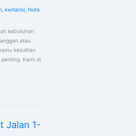
h
,
kwitansi
,
Nota
alah kebutuhan
elanggan atau
 kamu kesulitan
penting. Kami di
 Jalan 1-