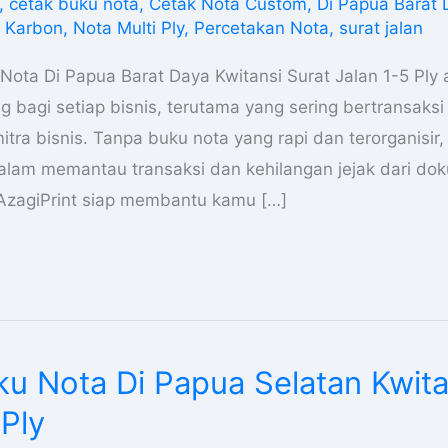
,
cetak buku nota
,
Cetak Nota Custom
,
Di Papua Barat
 Karbon
,
Nota Multi Ply
,
Percetakan Nota
,
surat jalan
Nota Di Papua Barat Daya Kwitansi Surat Jalan 1-5 Ply 
g bagi setiap bisnis, terutama yang sering bertransaks
tra bisnis. Tanpa buku nota yang rapi dan terorganisir, 
dalam memantau transaksi dan kehilangan jejak dari 
 AzagiPrint siap membantu kamu […]
u Nota Di Papua Selatan Kwita
 Ply