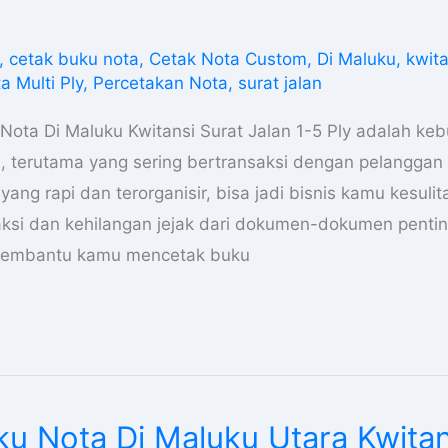
,
cetak buku nota
,
Cetak Nota Custom
,
Di Maluku
,
kwita
a Multi Ply
,
Percetakan Nota
,
surat jalan
Nota Di Maluku Kwitansi Surat Jalan 1-5 Ply adalah ke
s, terutama yang sering bertransaksi dengan pelanggan 
ang rapi dan terorganisir, bisa jadi bisnis kamu kesuli
si dan kehilangan jejak dari dokumen-dokumen pentin
 membantu kamu mencetak buku
u Nota Di Maluku Utara Kwitan