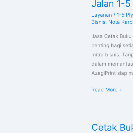
Jalan 1-5
Nota
Layanan
/
1-5 Ply
Di
Bisnis
,
Nota Kar
Papua
Barat
Jasa Cetak Buku 
Kwitansi
penting bagi set
Surat
mitra bisnis. Tan
Jalan
dalam memantau t
1-
AzagiPrint siap
5
Read More »
Ply
Cetak Buk
Cetak