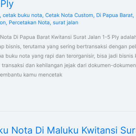
 Ply
,
cetak buku nota
,
Cetak Nota Custom
,
Di Papua Barat
,
bon
,
Percetakan Nota
,
surat jalan
Nota Di Papua Barat Kwitansi Surat Jalan 1-5 Ply adal
iap bisnis, terutama yang sering bertransaksi dengan p
pa buku nota yang rapi dan terorganisir, bisa jadi bisnis
ransaksi dan kehilangan jejak dari dokumen-dokumen 
 membantu kamu mencetak
u Nota Di Maluku Kwitansi Sur