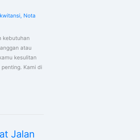
kwitansi
,
Nota
ah kebutuhan
elanggan atau
 kamu kesulitan
penting. Kami di
at Jalan