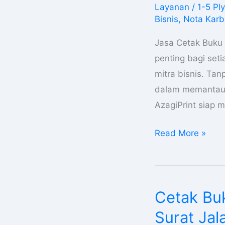
Layanan
/
1-5 Ply
Di
Bisnis
,
Nota Kar
Papua
Selatan
Jasa Cetak Buku 
Kwitansi
penting bagi set
Surat
mitra bisnis. Tan
Jalan
dalam memantau t
1-
AzagiPrint siap
5
Read More »
Ply
Cetak Bu
Cetak
Buku
Surat Jal