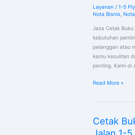
Nota
Layanan
/
1-5 Ply
Di
Nota Bisnis
,
Nota
Papua
Pegunungan
Jasa Cetak Buku 
Kwitansi
kebutuhan pentin
Surat
pelanggan atau mi
Jalan
kamu kesulitan 
1-
penting. Kami di
5
Read More »
Ply
Cetak Bu
Cetak
Buku
Jalan 1-5