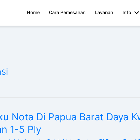
Home
Cara Pemesanan
Layanan
Info
si
u Nota Di Papua Barat Daya Kw
an 1-5 Ply