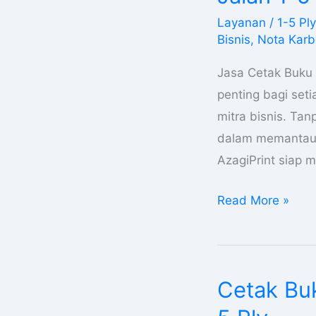
Nota
Layanan
/
1-5 Ply
Di
Bisnis
,
Nota Kar
Papua
Tengah
Jasa Cetak Buku 
Kwitansi
penting bagi set
Surat
mitra bisnis. Tan
Jalan
dalam memantau t
1-
AzagiPrint siap
5
Read More »
Ply
Cetak Buk
Cetak
Buku