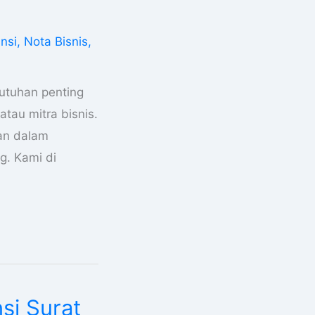
nsi
,
Nota Bisnis
,
butuhan penting
atau mitra bisnis.
tan dalam
g. Kami di
si Surat