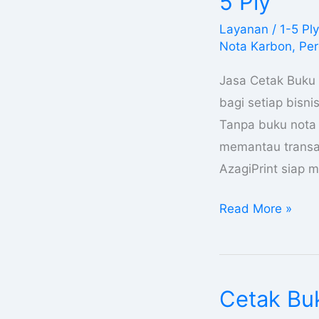
5 Ply
Nota
Layanan
/
1-5 Ply
Di
Nota Karbon
,
Per
Papua
Kwitansi
Jasa Cetak Buku 
Surat
bagi setiap bisni
Jalan
Tanpa buku nota y
1-
memantau transak
5
AzagiPrint siap
Ply
Read More »
Cetak Buk
Cetak
Buku