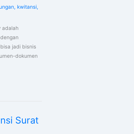
nungan
,
kwitansi
,
y adalah
i dengan
bisa jadi bisnis
dokumen-dokumen
nsi Surat