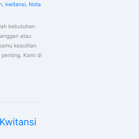
n
,
kwitansi
,
Nota
alah kebutuhan
elanggan atau
 kamu kesulitan
penting. Kami di
Kwitansi