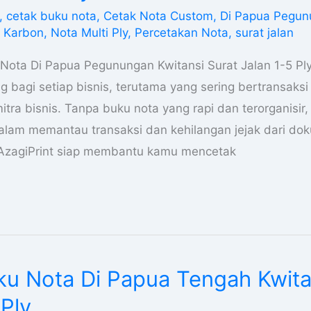
,
cetak buku nota
,
Cetak Nota Custom
,
Di Papua Pegu
 Karbon
,
Nota Multi Ply
,
Percetakan Nota
,
surat jalan
Nota Di Papua Pegunungan Kwitansi Surat Jalan 1-5 Pl
g bagi setiap bisnis, terutama yang sering bertransaks
tra bisnis. Tanpa buku nota yang rapi dan terorganisir, 
dalam memantau transaksi dan kehilangan jejak dari 
 AzagiPrint siap membantu kamu mencetak
ku Nota Di Papua Tengah Kwita
 Ply