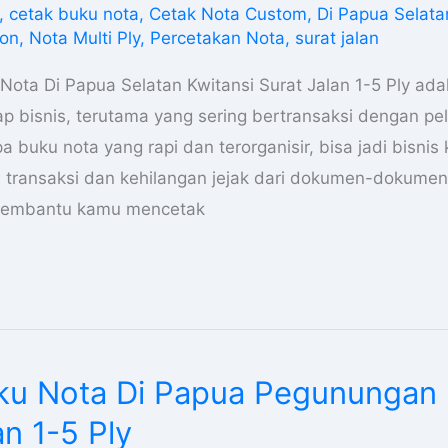
,
cetak buku nota
,
Cetak Nota Custom
,
Di Papua Selata
bon
,
Nota Multi Ply
,
Percetakan Nota
,
surat jalan
Nota Di Papua Selatan Kwitansi Surat Jalan 1-5 Ply ad
iap bisnis, terutama yang sering bertransaksi dengan p
pa buku nota yang rapi dan terorganisir, bisa jadi bisnis
ransaksi dan kehilangan jejak dari dokumen-dokumen 
 membantu kamu mencetak
ku Nota Di Papua Pegunungan 
an 1-5 Ply