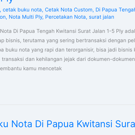
,
cetak buku nota
,
Cetak Nota Custom
,
Di Papua Tenga
bon
,
Nota Multi Ply
,
Percetakan Nota
,
surat jalan
Nota Di Papua Tengah Kwitansi Surat Jalan 1-5 Ply ad
iap bisnis, terutama yang sering bertransaksi dengan p
pa buku nota yang rapi dan terorganisir, bisa jadi bisnis
ransaksi dan kehilangan jejak dari dokumen-dokumen 
 membantu kamu mencetak
u Nota Di Papua Kwitansi Surat