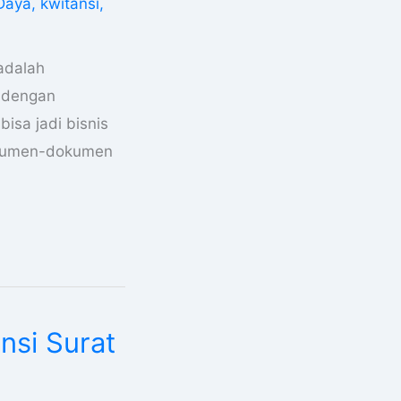
 Daya
,
kwitansi
,
adalah
i dengan
bisa jadi bisnis
dokumen-dokumen
nsi Surat