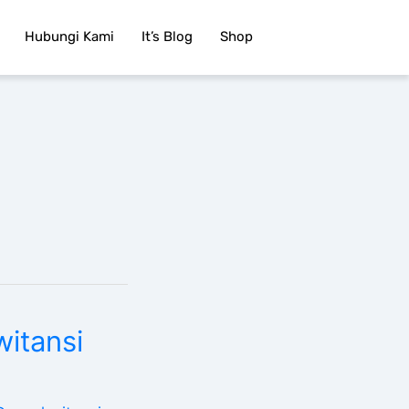
Hubungi Kami
It’s Blog
Shop
itansi