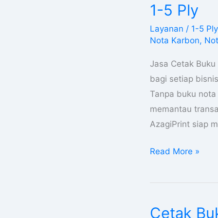
Buku
1-5 Ply
Nota
Layanan
/
1-5 Ply
Di
Nota Karbon
,
Not
Maluku
Kwitansi
Jasa Cetak Buku 
Surat
bagi setiap bisni
Jalan
Tanpa buku nota y
1-
memantau transak
5
AzagiPrint siap
Ply
Read More »
Cetak Buk
Cetak