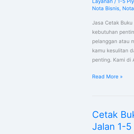
Layanan
/
1-5 Ply
Di
Nota Bisnis
,
Nota
Papua
Barat
Jasa Cetak Buku 
Daya
kebutuhan pentin
Kwitansi
pelanggan atau mi
Surat
kamu kesulitan 
Jalan
penting. Kami di
1-
Read More »
5
Ply
Cetak Buk
Cetak
Buku
Jalan 1-5
Nota