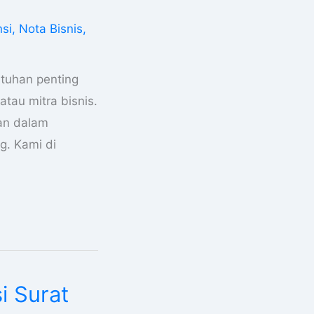
nsi
,
Nota Bisnis
,
utuhan penting
atau mitra bisnis.
tan dalam
g. Kami di
i Surat