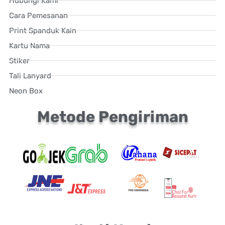
Hubungi Kami
Cara Pemesanan
Print Spanduk Kain
Kartu Nama
Stiker
Tali Lanyard
Neon Box
Metode Pengiriman