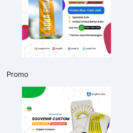
k
:
Promo