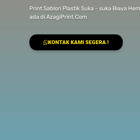
Print Sablon Plastik Suka - suka Biaya He
ada di AzagiPrint.Com
KONTAK KAMI SEGERA !