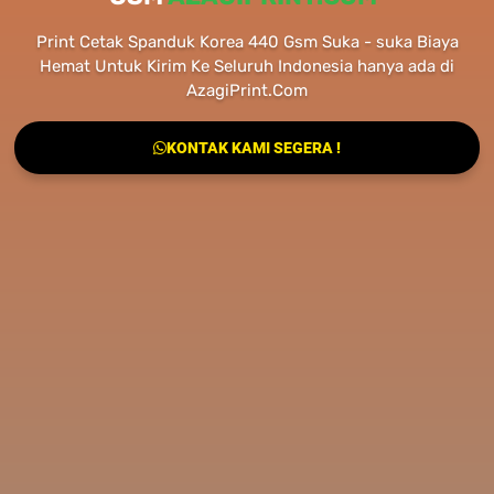
Print Cetak Spanduk Korea 440 Gsm Suka - suka Biaya
Hemat Untuk Kirim Ke Seluruh Indonesia hanya ada di
AzagiPrint.Com
KONTAK KAMI SEGERA !