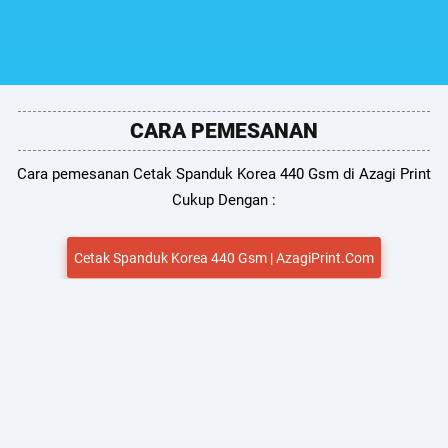
CARA PEMESANAN
Cara pemesanan Cetak Spanduk Korea 440 Gsm di Azagi Print
Cukup Dengan :
Cetak Spanduk Korea 440 Gsm | AzagiPrint.Com
HUBUNGI TEAM SUPPORT KAMI
Untuk Pemesanan & Penawaran Menarik kamu dapat
menghubungi Team kami via no telepon atau