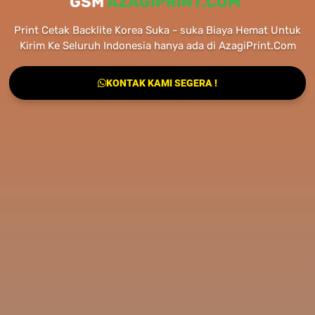
GSM
AZAGIPRINT.COM
Print Cetak Backlite Korea Suka - suka Biaya Hemat Untuk
Kirim Ke Seluruh Indonesia hanya ada di AzagiPrint.Com
KONTAK KAMI SEGERA !