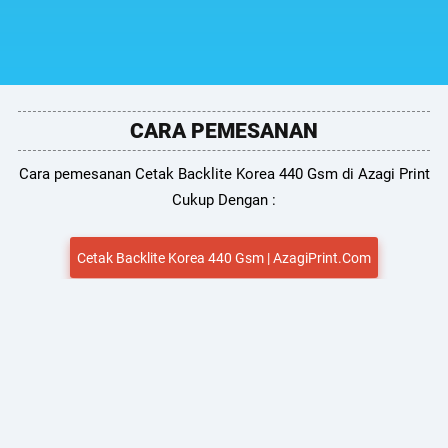
CARA PEMESANAN
Cara pemesanan Cetak Backlite Korea 440 Gsm di Azagi Print
Cukup Dengan :
Cetak Backlite Korea 440 Gsm | AzagiPrint.Com
HUBUNGI TEAM SUPPORT KAMI
Untuk Pemesanan & Penawaran Menarik kamu dapat
menghubungi Team kami via no telepon atau