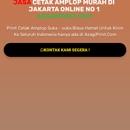
JASA
CETAK AMPLOP MURAH DI
JAKARTA ONLINE NO 1
AZAGIPRINT.COM
Print Cetak Amplop Suka - suka Biaya Hemat Untuk Kirim
Ke Seluruh Indonesia hanya ada di AzagiPrint.Com
KONTAK KAMI SEGERA !