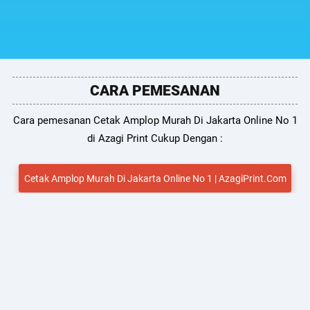
CARA PEMESANAN
Cara pemesanan Cetak Amplop Murah Di Jakarta Online No 1
di Azagi Print Cukup Dengan :
Cetak Amplop Murah Di Jakarta Online No 1 | AzagiPrint.Com
HUBUNGI TEAM SUPPORT KAMI
Untuk Pemesanan & Penawaran Menarik kamu dapat
menghubungi Team kami via no telepon atau