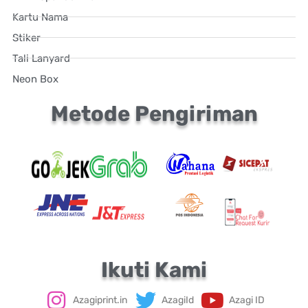
Kartu Nama
Stiker
Tali Lanyard
Neon Box
Metode Pengiriman
Ikuti Kami
Azagiprint.in
AzagiId
Azagi ID