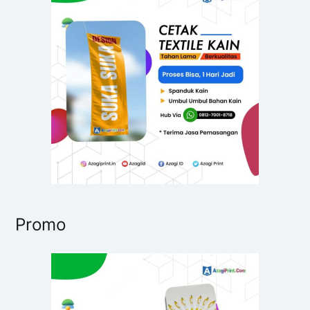
t
u
k
:
Promo