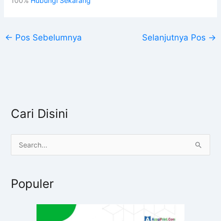
100%
Hubungi Sekarang
←
Pos Sebelumnya
Selanjutnya Pos
→
Cari Disini
C
a
r
Populer
i
u
n