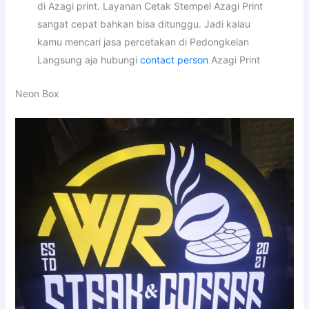
di Azagi print. Layanan Cetak Stempel Azagi Print
sangat cepat bahkan bisa ditunggu. Jadi kalau
kamu mencari jasa percetakan di Pedongkelan
Langsung aja hubungi
contact person
Azagi Print
Neon Box