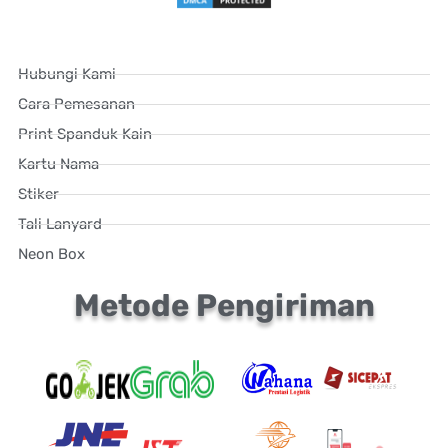
Hubungi Kami
Cara Pemesanan
Print Spanduk Kain
Kartu Nama
Stiker
Tali Lanyard
Neon Box
Metode Pengiriman