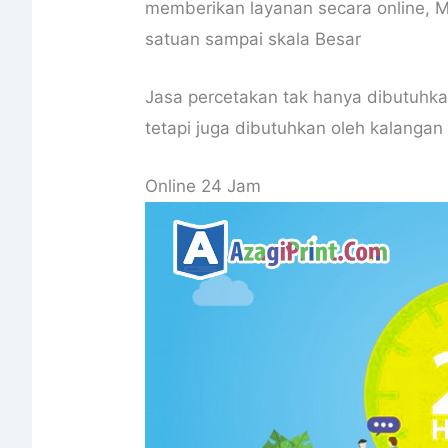
memberikan layanan secara online, M
satuan sampai skala Besar
Jasa percetakan tak hanya dibutuhka
tetapi juga dibutuhkan oleh kalanga
Online 24 Jam