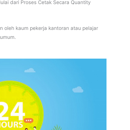
ulai dari Proses Cetak Secara Quantity
n oleh kaum pekerja kantoran atau pelajar
n umum.