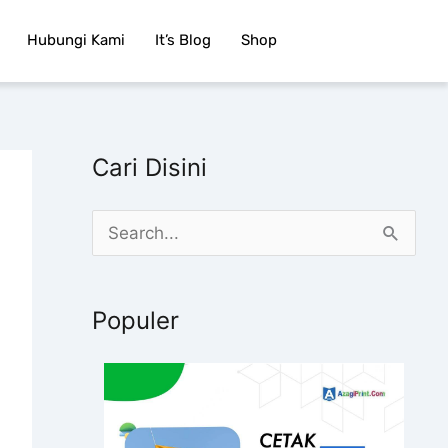
Hubungi Kami
It’s Blog
Shop
Cari Disini
C
a
r
Populer
i
u
n
t