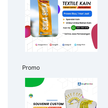
u
k
:
Promo