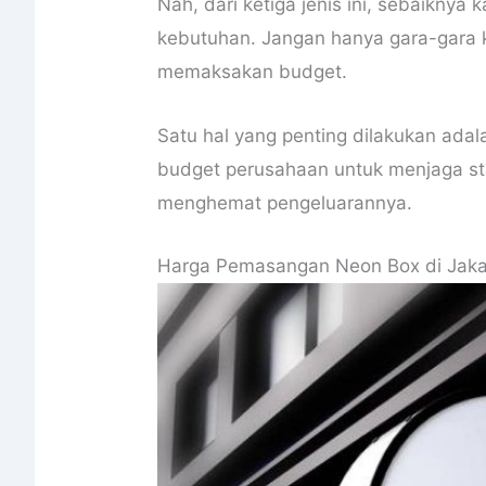
Nah, dari ketiga jenis ini, sebaikn
kebutuhan. Jangan hanya gara-gara 
memaksakan budget.
Satu hal yang penting dilakukan ad
budget perusahaan untuk menjaga stab
menghemat pengeluarannya.
Harga Pemasangan Neon Box di Jaka