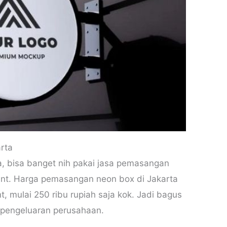
rta
a, bisa banget nih pakai jasa pemasangan
int. Harga pemasangan neon box di Jakarta
, mulai 250 ribu rupiah saja kok. Jadi bagus
 pengeluaran perusahaan.