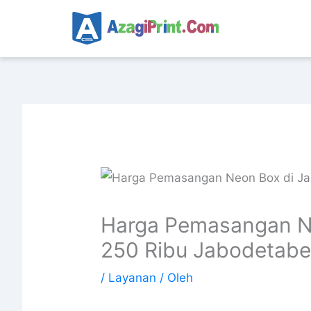
Lewati
ke
konten
Harga Pemasangan Ne
250 Ribu Jabodetab
/
Layanan
/ Oleh