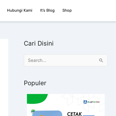
Hubungi Kami
It’s Blog
Shop
Cari Disini
C
a
r
Populer
i
u
n
t