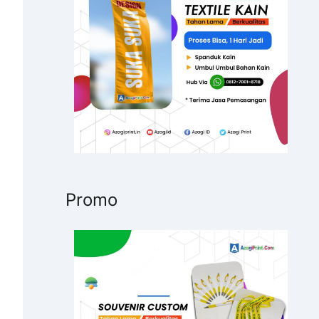
u
k
:
Promo