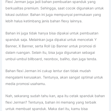
Flexi Jerman juga jadi bahan pembuatan spanduk yang
berkualitas premium. Sehingga, saat cocok digunakan untuk
lokasi
outdoor
. Bahan ini juga mempunyai permukaan yang
lebih halus ketimbang jenis bahan flexy lainnya.
Bahan ini juga tidak hanya bisa dipakai untuk pembuatan
spanduk saja. Melainkan juga dipakai untuk mencetak Y
Banner, X Banner, serta Roll Up Banner untuk promosi di
dalam ruangan. Selain itu, bisa juga digunakan sebagai
umbul-umbul billboard, neonbox, baliho, dan juga tenda.
Bahan flexi Jerman ini cukup lentur dan tidak mudah
mengalami kerusakan. Tentunya, akan sangat optimal untuk
media promosi usahamu.
Nah, sekarang sudah tahu kan, apa itu cetak spanduk bahan
flexi Jerman? Tentunya, bahan ini memang yang terbaik
untuk membuat spanduk. Maka dari itu, kamu bisa