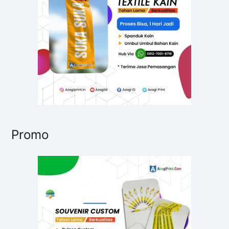
k
:
Promo