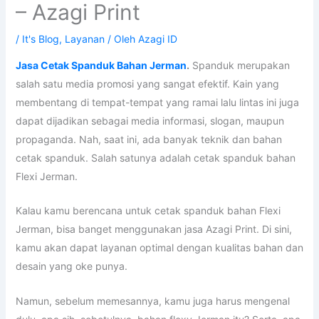
– Azagi Print
/
It's Blog
,
Layanan
/ Oleh
Azagi ID
Jasa Cetak Spanduk Bahan Jerman
.
Spanduk merupakan
salah satu media promosi yang sangat efektif. Kain yang
membentang di tempat-tempat yang ramai lalu lintas ini juga
dapat dijadikan sebagai media informasi, slogan, maupun
propaganda. Nah, saat ini, ada banyak teknik dan bahan
cetak spanduk. Salah satunya adalah cetak spanduk bahan
Flexi Jerman.
Kalau kamu berencana untuk cetak spanduk bahan Flexi
Jerman, bisa banget menggunakan jasa Azagi Print. Di sini,
kamu akan dapat layanan optimal dengan kualitas bahan dan
desain yang oke punya.
Namun, sebelum memesannya, kamu juga harus mengenal