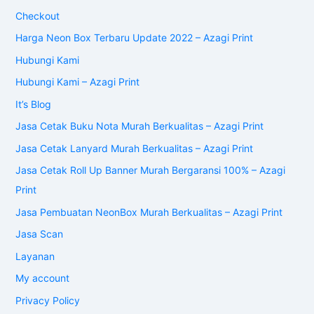
Checkout
Harga Neon Box Terbaru Update 2022 – Azagi Print
Hubungi Kami
Hubungi Kami – Azagi Print
It’s Blog
Jasa Cetak Buku Nota Murah Berkualitas – Azagi Print
Jasa Cetak Lanyard Murah Berkualitas – Azagi Print
Jasa Cetak Roll Up Banner Murah Bergaransi 100% – Azagi
Print
Jasa Pembuatan NeonBox Murah Berkualitas – Azagi Print
Jasa Scan
Layanan
My account
Privacy Policy