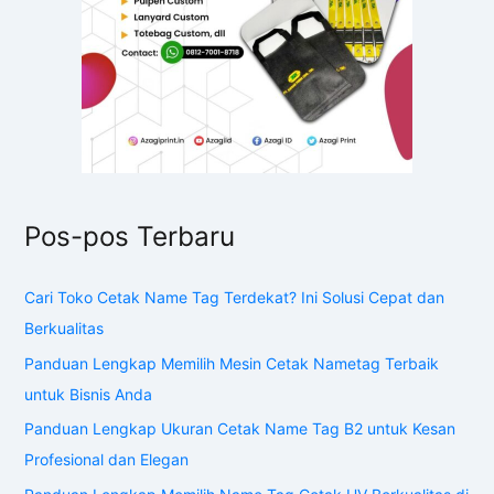
Pos-pos Terbaru
Cari Toko Cetak Name Tag Terdekat? Ini Solusi Cepat dan
Berkualitas
Panduan Lengkap Memilih Mesin Cetak Nametag Terbaik
untuk Bisnis Anda
Panduan Lengkap Ukuran Cetak Name Tag B2 untuk Kesan
Profesional dan Elegan