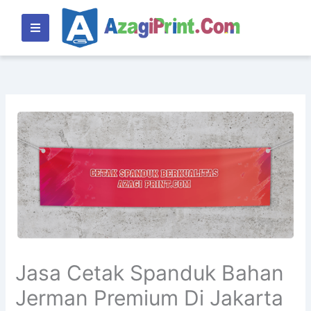
Lewati
ke
konten
Jasa Cetak Spanduk Bahan
Jerman Premium Di Jakarta