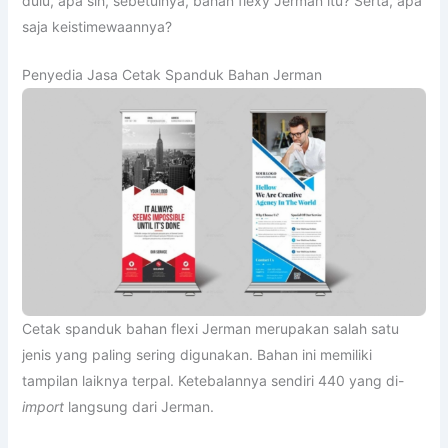
dulu, apa sih, sebetulnya, bahan flexy Jerman itu? Serta, apa
saja keistimewaannya?
Penyedia Jasa Cetak Spanduk Bahan Jerman
Cetak spanduk bahan flexi Jerman merupakan salah satu
jenis yang paling sering digunakan. Bahan ini memiliki
tampilan laiknya terpal. Ketebalannya sendiri 440 yang di-
import
langsung dari Jerman.