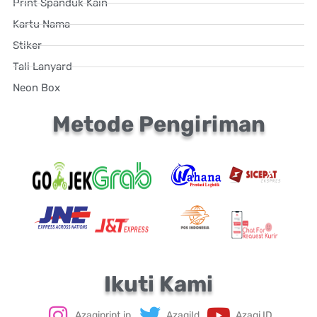
Print Spanduk Kain
Kartu Nama
Stiker
Tali Lanyard
Neon Box
Metode Pengiriman
Ikuti Kami
Azagiprint.in
AzagiId
Azagi ID