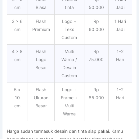
cm
Biasa
tinta
50.000
Jadi
3 x 6
Flash
Logo +
Rp
1 Hari
cm
Premium
Teks
60.000
Jadi
Custom
4 x 8
Flash
Multi
Rp
1–2
cm
Logo
Warna /
75.000
Hari
Besar
Desain
Custom
5 x
Flash
Logo +
Rp
1–2
10
Ukuran
Frame +
85.000
Hari
cm
Besar
Multi
Warna
Harga sudah termasuk desain dan tinta siap pakai. Kamu