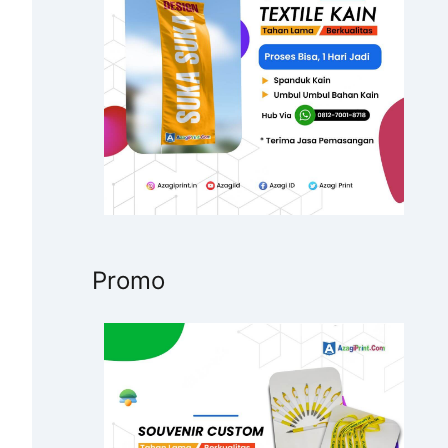
u
k
:
Promo