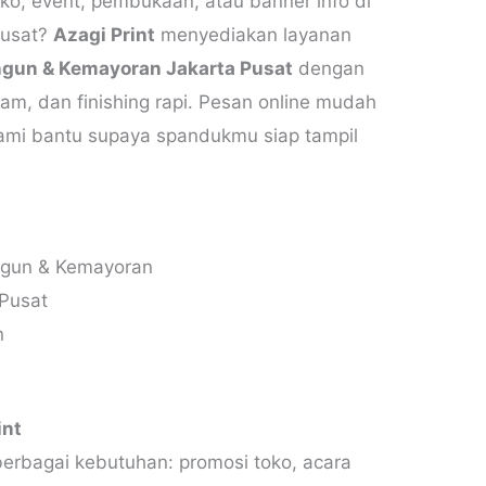
ko, event, pembukaan, atau banner info di
Pusat?
Azagi Print
menyediakan layanan
gun & Kemayoran Jakarta Pusat
dengan
jam, dan finishing rapi. Pesan online mudah
ami bantu supaya spandukmu siap tampil
gun & Kemayoran
Pusat
n
int
erbagai kebutuhan: promosi toko, acara