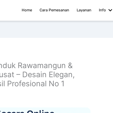
Home
Cara Pemesanan
Layanan
Info
anduk Rawamangun &
sat – Desain Elegan,
l Profesional No 1