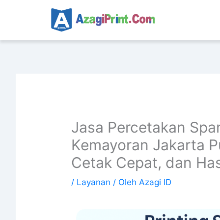
Lewati
ke
konten
Jasa Percetakan Sp
Kemayoran Jakarta Pu
Cetak Cepat, dan Hasi
/
Layanan
/ Oleh
Azagi ID