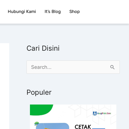
Hubungi Kami
It’s Blog
Shop
Cari Disini
C
a
r
Populer
i
u
n
t