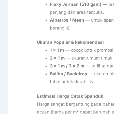
Flexy Jerman (510 gsm)
— pre
panjang dan area terbuka.
Albatros / Mesh
— untuk spand
berangin).
Ukuran Populer & Rekomendasi
1 x 1 m
— cocok untuk promosi k
2 x 1 m
— ukuran umum untuk p
3 x 1 m / 3 x 2 m
— terlihat dar
Baliho / Backdrop
— ukuran bi
tebal untuk durability.
Estimasi Harga Cetak Spanduk
Harga sangat bergantung pada bahan 
acuan (harga per m² dapat berubah se