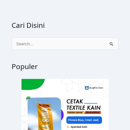
Cari Disini
C
a
r
Populer
i
u
n
t
u
k
: