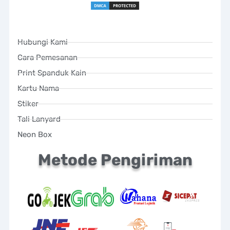
Hubungi Kami
Cara Pemesanan
Print Spanduk Kain
Kartu Nama
Stiker
Tali Lanyard
Neon Box
Metode Pengiriman