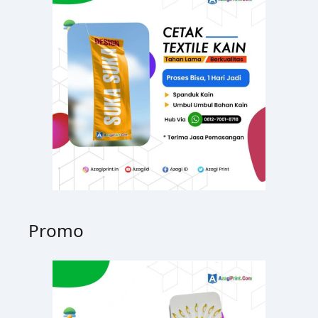
t
u
k
:
Promo