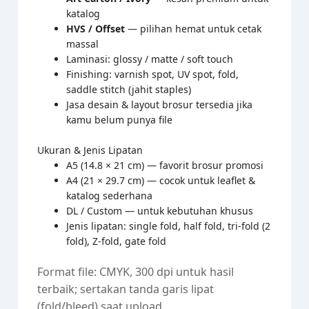
katalog
HVS / Offset
— pilihan hemat untuk cetak
massal
Laminasi: glossy / matte / soft touch
Finishing: varnish spot, UV spot, fold,
saddle stitch (jahit staples)
Jasa desain & layout brosur tersedia jika
kamu belum punya file
Ukuran & Jenis Lipatan
A5 (14.8 × 21 cm) — favorit brosur promosi
A4 (21 × 29.7 cm) — cocok untuk leaflet &
katalog sederhana
DL / Custom — untuk kebutuhan khusus
Jenis lipatan: single fold, half fold, tri-fold (2
fold), Z-fold, gate fold
Format file: CMYK, 300 dpi untuk hasil
terbaik; sertakan tanda garis lipat
(fold/bleed) saat upload.