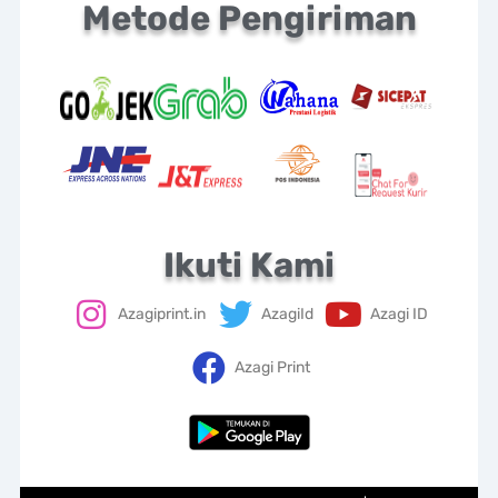
Metode Pengiriman
Ikuti Kami
Azagiprint.in
AzagiId
Azagi ID
Azagi Print