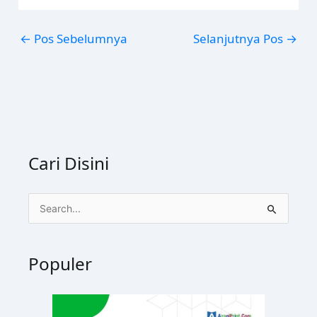
←
Pos Sebelumnya
Selanjutnya Pos
→
Cari Disini
C
a
r
Populer
i
u
n