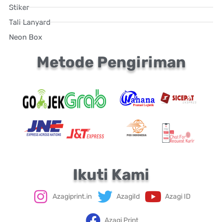
Stiker
Tali Lanyard
Neon Box
Metode Pengiriman
Ikuti Kami
Azagiprint.in
AzagiId
Azagi ID
Azagi Print