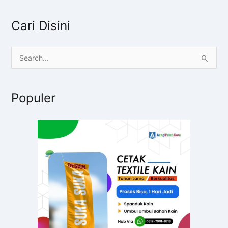
Cari Disini
C
a
r
Populer
i
u
n
t
u
k
: