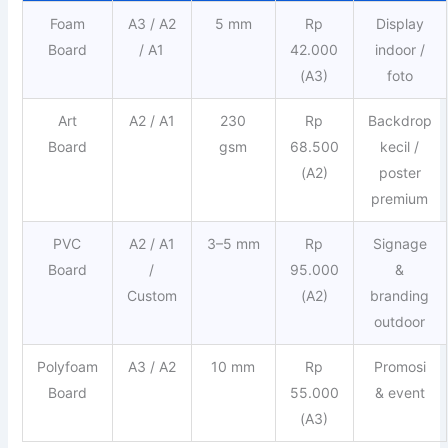
Foam
A3 / A2
5 mm
Rp
Display
Board
/ A1
42.000
indoor /
(A3)
foto
Art
A2 / A1
230
Rp
Backdrop
Board
gsm
68.500
kecil /
(A2)
poster
premium
PVC
A2 / A1
3–5 mm
Rp
Signage
Board
/
95.000
&
Custom
(A2)
branding
outdoor
Polyfoam
A3 / A2
10 mm
Rp
Promosi
Board
55.000
& event
(A3)