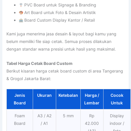
PVC Board untuk Signage & Branding
Art Board untuk Foto & Desain Artistik
Board Custom Display Kantor / Retail
Kami juga menerima jasa desain & layout bagi kamu yang
belum memiliki file siap cetak. Semua proses dilakukan
dengan standar warna presisi untuk hasil yang maksimal.
Tabel Harga Cetak Board Custom
Berikut kisaran harga cetak board custom di area Tangerang
& Grogol Jakarta Barat:
Jenis
Ukuran
Ketebalan
Harga /
Cocok
Board
Lembar
Untuk
Foam
A3 / A2
5 mm
Rp
Display
Board
/ A1
42.000
indoor /
(A3)
foto