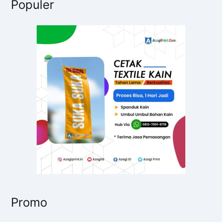
Populer
i
u
n
t
u
k
:
Promo