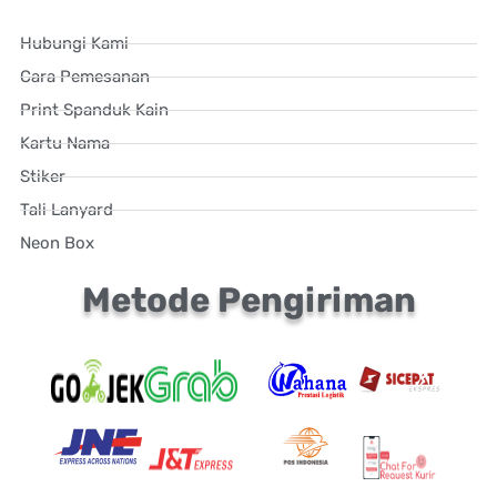
Hubungi Kami
Cara Pemesanan
Print Spanduk Kain
Kartu Nama
Stiker
Tali Lanyard
Neon Box
Metode Pengiriman