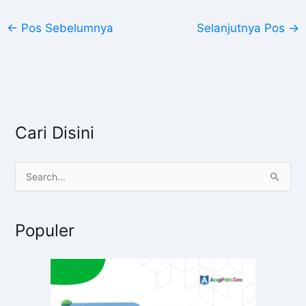
←
Pos Sebelumnya
Selanjutnya Pos
→
Cari Disini
C
a
r
Populer
i
u
n
t