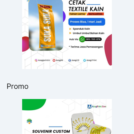
u
k
:
Promo