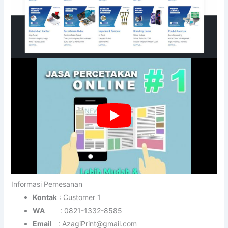
Informasi Pemesanan
Kontak
: Customer 1
WA
: 0821-1332-8585
Email
: AzagiPrint@gmail.com