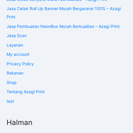
Halman
Azagi Print: Desa Percetakan Online | Mudah | Terlengkap
Cara Pemesanan
Cart
Cetak Stiker Label Makanan Custom 1000 pcs Start 95 Ribu
| Free Desain – Azagi Print
Checkout
Harga Neon Box Terbaru Update 2022 – Azagi Print
Hubungi Kami
Hubungi Kami – Azagi Print
It’s Blog
Jasa Cetak Buku Nota Murah Berkualitas – Azagi Print