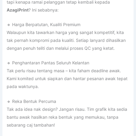
Tak ada idea nak design? Jangan risau. Tim grafik kita sedia
bantu awak hasilkan reka bentuk yang memukau, tanpa
sebarang caj tambahan!
🔹 Tempahan Minimum Fleksibel
Awak hanya perlukan 50 unit? Boleh! Nak buat 5,000 unit?
Pun boleh! Kita sesuaikan kuantiti mengikut bajet dan
keperluan awak.
🔹 Servis Pelanggan Tip Top
Kami bukan sekadar jual produk, kami bina hubungan.
Sebarang pertanyaan atau bantuan, awak boleh terus
hubungi tim AzagiPrint yang mesra dan responsif.
📣 Jadikan AzagiPrint Pilihan No.1 Untuk Lanyard Custom
Awak!
Tak kira awak seorang event planner, pemilik bisnes, HR
executive atau individu yang uruskan majlis rasmi –