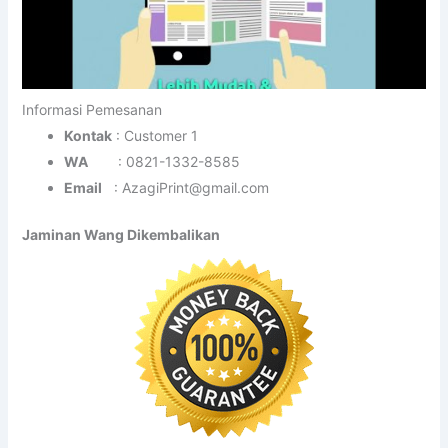
Jangan risau! Setiap pembelian perkhidmatan cetakan awak
disertakan dengan
jaminan penuh
. Jika hasil cetakan tidak
sampai kepada awak, kita akan
pulangkan 100% wang
awak tanpa sebarang keraguan
.
←
Pos Sebelumnya
Selanjutnya Pos
→
Cari Disini