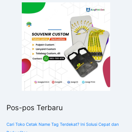
Pos-pos Terbaru
Cari Toko Cetak Name Tag Terdekat? Ini Solusi Cepat dan
Berkualitas
Panduan Lengkap Memilih Mesin Cetak Nametag Terbaik
untuk Bisnis Anda
Panduan Lengkap Ukuran Cetak Name Tag B2 untuk Kesan
Profesional dan Elegan
Panduan Lengkap Memilih Name Tag Cetak UV Berkualitas di
Indonesia
7 Alasan Memilih Jasa Cetak Nametag Terbaik untuk
Identitas Profesionalmu
Tentang Kami