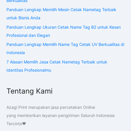
Azagi Print merupakan jasa percetakan Online
yang memberikan layanan pengiriman Seluruh Indonesia
Tercinta❤️
Halaman Umum
Azagi Print: Desa Percetakan Online | Mudah | Terlengkap
Cara Pemesanan
Cart
Cetak Stiker Label Makanan Custom 1000 pcs Start 95 Ribu
| Free Desain – Azagi Print
Checkout
Harga Neon Box Terbaru Update 2022 – Azagi Print
Hubungi Kami
Hubungi Kami – Azagi Print