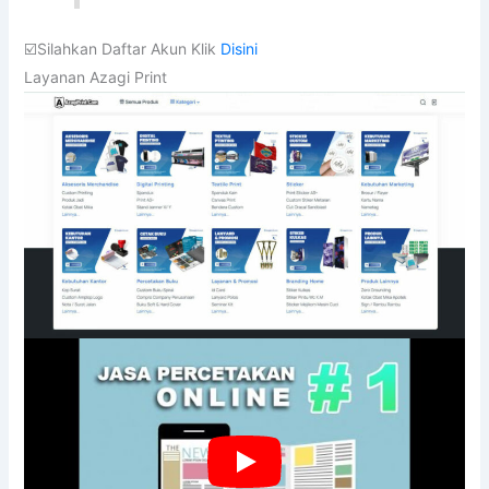
Informasi Pemesanan
Kontak
: Customer 1
WA
: 0821-1332-8585
Email
: AzagiPrint@gmail.com
Jaminan Wang Dikembalikan