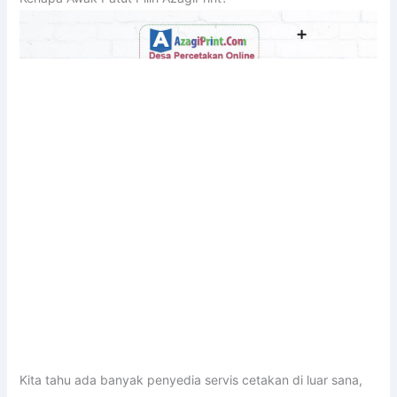
Kita tahu ada banyak penyedia servis cetakan di luar sana,
tapi kenapa ramai pelanggan tetap kembali kepada
AzagiPrint
? Ini sebabnya:
🔹 Harga Berpatutan, Kualiti Premium
Walaupun kita tawarkan harga yang sangat kompetitif, kita
tak pernah kompromi pada kualiti. Setiap lanyard dihasilkan
dengan penuh teliti dan melalui proses QC yang ketat.
🔹 Penghantaran Pantas Seluruh Kelantan
Tak perlu risau tentang masa – kita faham deadline awak.
Kami komited untuk siapkan dan hantar pesanan awak tepat
pada waktunya.
🔹 Reka Bentuk Percuma