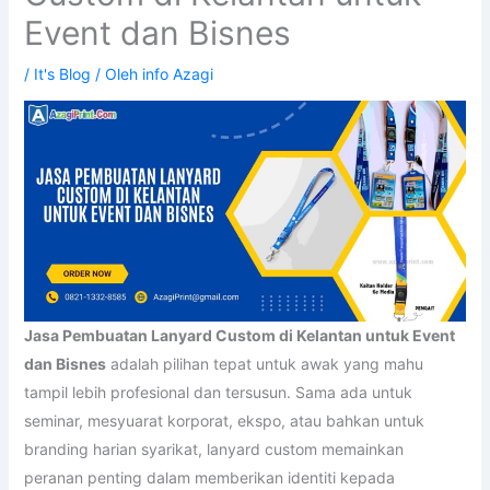
Event dan Bisnes
/
It's Blog
/ Oleh
info Azagi
Jasa Pembuatan Lanyard Custom di Kelantan untuk Event
dan Bisnes
adalah pilihan tepat untuk awak yang mahu
tampil lebih profesional dan tersusun. Sama ada untuk
seminar, mesyuarat korporat, ekspo, atau bahkan untuk
branding harian syarikat, lanyard custom memainkan
peranan penting dalam memberikan identiti kepada