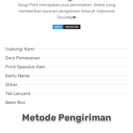
Metode Pengiriman
Ikuti Kami
Azagiprint.in
AzagiId
Azagi ID
Azagi Print