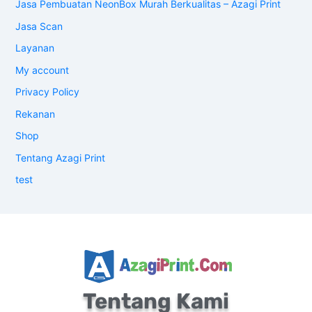
Tentang Kami
Azagi Print merupakan jasa percetakan Online yang
memberikan layanan pengiriman Seluruh Indonesia
Tercinta❤️
Hubungi Kami
Cara Pemesanan
Print Spanduk Kain
Kartu Nama
Stiker
Tali Lanyard
Neon Box