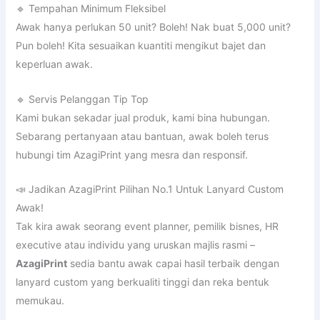
AzagiPrint
sedia bantu awak capai hasil terbaik dengan
lanyard custom yang berkualiti tinggi dan reka bentuk
memukau.
Jangan biarkan event atau bisnes awak kelihatan biasa-biasa
sahaja. Mulakan langkah bijak dengan
lanyard custom dari
AzagiPrint
– kecil tapi memberi impak besar!
👉
Tempah sekarang di
www.azagiprint.com
dan nikmati
pengalaman cetakan yang mudah, pantas, dan berkualiti
tinggi!
Harga Perkhidmatan Cetak Lanyard Murah di Kelantan