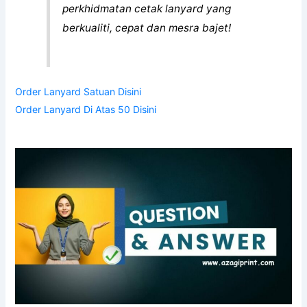
F.A.Q (Frequently Asked Questions) Mengenai Cetak Lanyard
Murah di Kelantan
1.
Berapa lama tempoh pengeluaran?
Tempoh pengeluaran standard adalah 1 hingga 3 hari
bekerja. Untuk awak yang perlukan dengan segera,
kita
ada
pakej khas dengan pilihan servis ekspres / super speed yang
boleh siap dalam masa 1 hari sahaja.
2.
Adakah AzagiPrint menerima tempahan reka bentuk
custom?
Ya, sudah tentu!
Kita
menerima tempahan reka bentuk khas
dengan harga yang ekonomik dan mesra bajet. Awak hanya
perlu beri idea, selebihnya biar
kita
bantu!