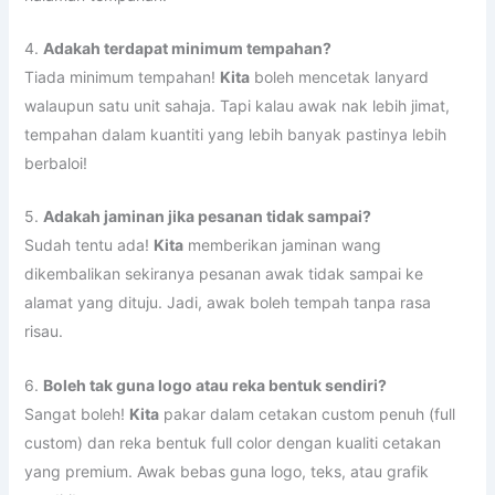
Sangat boleh!
Kita
pakar dalam cetakan custom penuh (full
custom) dan reka bentuk full color dengan kualiti cetakan
yang premium. Awak bebas guna logo, teks, atau grafik
sendiri!
Cara Buat Tempahan di AzagiPrint: :
☑️Silahkan Pilih Produk yang ingin di Order di bawah ini :
Klik
Disini Untuk Pemesanan Lanyard
Satuan