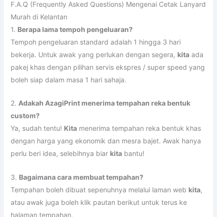
3.
Bagaimana cara membuat tempahan?
Tempahan boleh dibuat sepenuhnya melalui laman web
kita
,
atau awak juga boleh klik pautan berikut untuk terus ke
halaman tempahan.
4.
Adakah terdapat minimum tempahan?
Tiada minimum tempahan!
Kita
boleh mencetak lanyard
walaupun satu unit sahaja. Tapi kalau awak nak lebih jimat,
tempahan dalam kuantiti yang lebih banyak pastinya lebih
berbaloi!
5.
Adakah jaminan jika pesanan tidak sampai?
Sudah tentu ada!
Kita
memberikan jaminan wang
dikembalikan sekiranya pesanan awak tidak sampai ke
alamat yang dituju. Jadi, awak boleh tempah tanpa rasa
risau.
6.
Boleh tak guna logo atau reka bentuk sendiri?