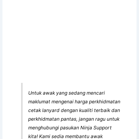
cetak lanyard dengan kualiti terbaik dan
perkhidmatan pantas, jangan ragu untuk
menghubungi pasukan Ninja Support
kita! Kami sedia membantu awak
mencari penyelesaian terbaik bagi
keperluan cetakan lanyard awak.
Kita juga menawarkan promosi menarik
berupa
penghantaran percuma
untuk
pembelian yang memenuhi syarat
tertentu. Jika awak memerlukan cetakan
dalam kuantiti yang banyak, jangan
segan untuk berbincang bersama kita
sedia berikan tawaran terbaik!
Pasukan Khidmat Pelanggan kami
sentiasa bersedia memberikan