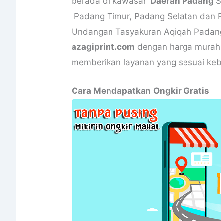
berada di kawasan
Daerah Padang
S
Padang Timur, Padang Selatan dan P
Undangan Tasyakuran Aqiqah Padan
azagiprint.com
dengan harga murah b
memberikan layanan yang sesuai ke
Cara Mendapatkan
Ongkir Gratis