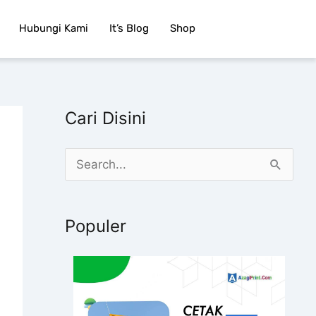
Hubungi Kami
It’s Blog
Shop
Cari Disini
C
a
r
Populer
i
u
n
t