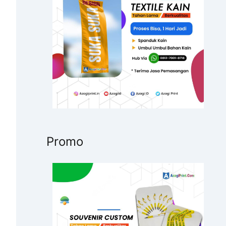
u
k
:
Promo