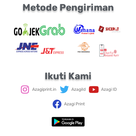
Metode Pengiriman
Ikuti Kami
Azagiprint.in
AzagiId
Azagi ID
Azagi Print