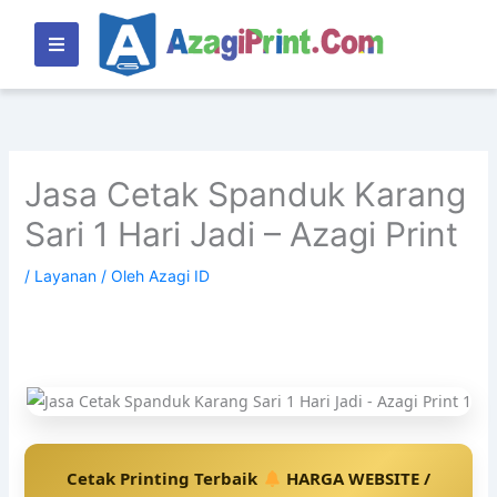
Lewati
ke
konten
Jasa Cetak Spanduk Karang
Sari 1 Hari Jadi – Azagi Print
/
Layanan
/ Oleh
Azagi ID
Cetak Printing Terbaik
HARGA WEBSITE /