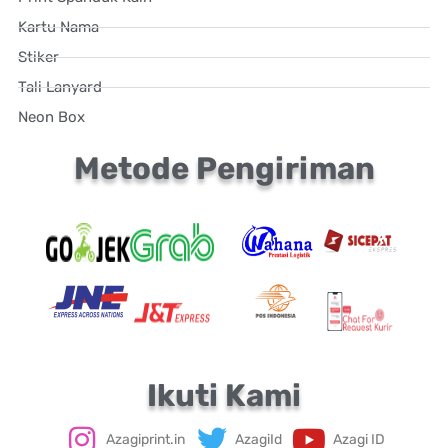
Kartu Nama
Stiker
Tali Lanyard
Neon Box
Metode Pengiriman
Ikuti Kami
Azagiprint.in
AzagiId
Azagi ID