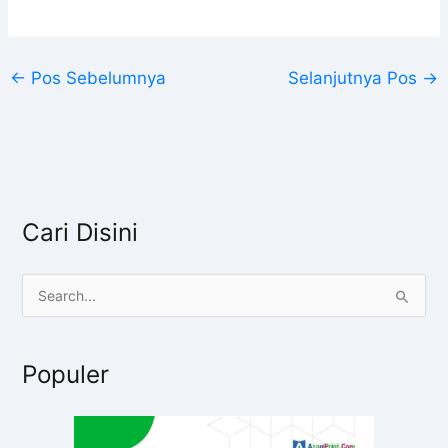
←
Pos Sebelumnya
Selanjutnya Pos
→
Cari Disini
C
a
r
Populer
i
u
n