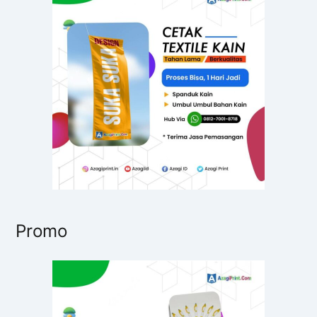
t
u
k
:
Promo