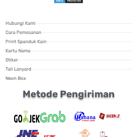
Hubungi Kami
Cara Pemesanan
Print Spanduk Kain
Kartu Nama
Stiker
Tali Lanyard
Neon Box
Metode Pengiriman