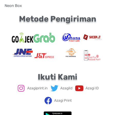
Neon Box
Metode Pengiriman
Ikuti Kami
Azagiprint.in
AzagiId
Azagi ID
Azagi Print