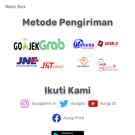
Neon Box
Metode Pengiriman
Ikuti Kami
Azagiprint.in
AzagiId
Azagi ID
Azagi Print