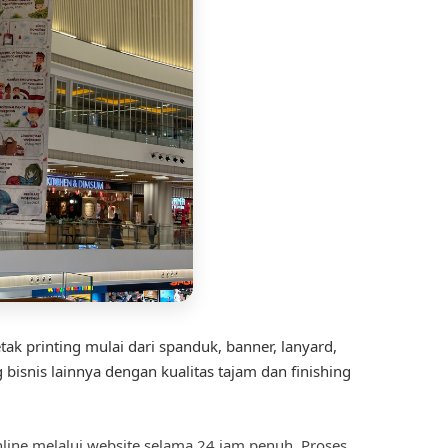
ak printing mulai dari spanduk, banner, lanyard,
isnis lainnya dengan kualitas tajam dan finishing
ine melalui website selama 24 jam penuh. Proses