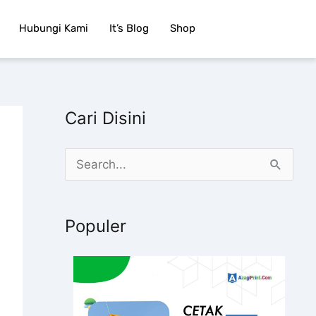
Hubungi Kami
It’s Blog
Shop
Cari Disini
C
a
r
Populer
i
u
n
t