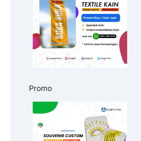
u
k
:
Promo