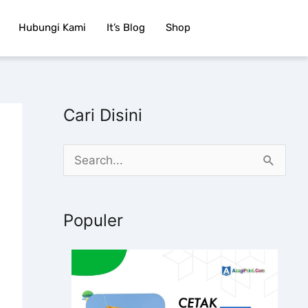
Hubungi Kami
It’s Blog
Shop
Cari Disini
C
a
r
Populer
i
u
n
t