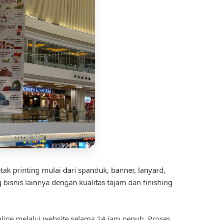
ak printing mulai dari spanduk, banner, lanyard,
isnis lainnya dengan kualitas tajam dan finishing
ine melalui website selama 24 jam penuh. Proses