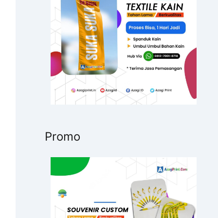
u
k
:
Promo