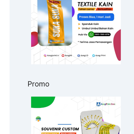
u
k
:
Promo