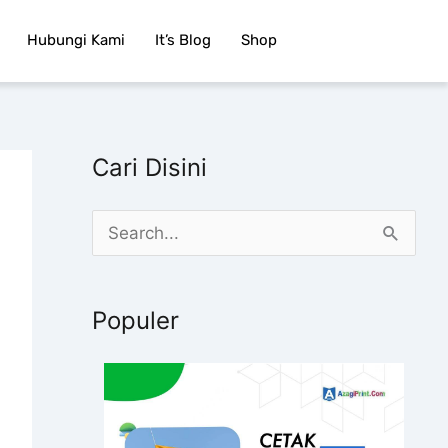
Hubungi Kami
It’s Blog
Shop
Cari Disini
C
a
r
Populer
i
u
n
t