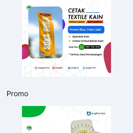
t
u
k
:
Promo