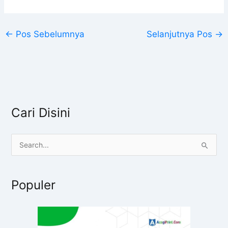
←
Pos Sebelumnya
Selanjutnya Pos
→
Cari Disini
C
a
r
Populer
i
u
n