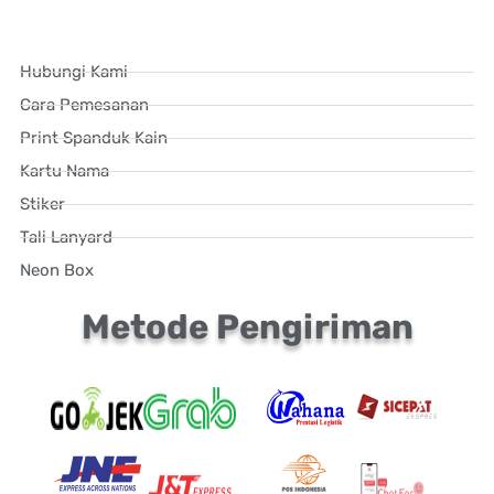
Hubungi Kami
Cara Pemesanan
Print Spanduk Kain
Kartu Nama
Stiker
Tali Lanyard
Neon Box
Metode Pengiriman