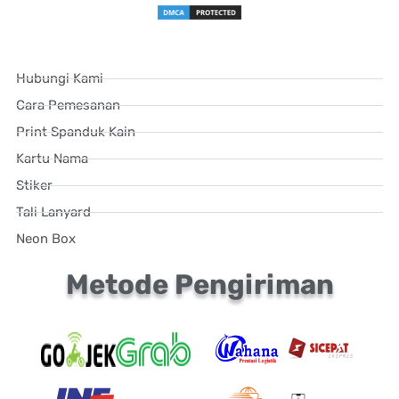
Hubungi Kami
Cara Pemesanan
Print Spanduk Kain
Kartu Nama
Stiker
Tali Lanyard
Neon Box
Metode Pengiriman