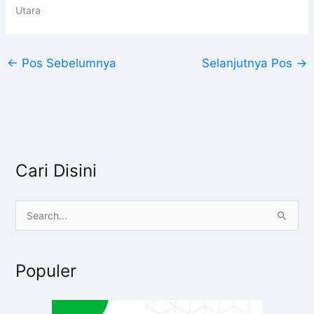
Utara
←
Pos Sebelumnya
Selanjutnya Pos
→
Cari Disini
C
a
r
Populer
i
u