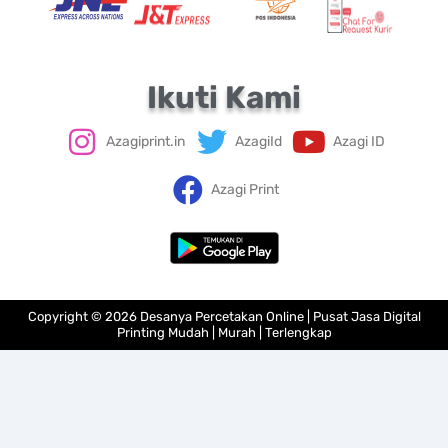
Ikuti Kami
Azagiprint.in
AzagiId
Azagi ID
Azagi Print
Copyright © 2026 Desanya Percetakan Online | Pusat Jasa Digital
Printing Mudah | Murah | Terlengkap