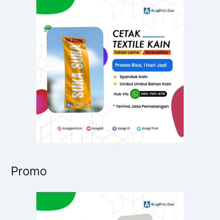
n
t
u
k
:
Promo