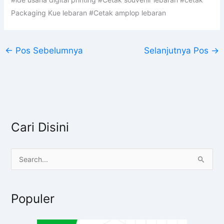
Packaging Kue lebaran #Cetak amplop lebaran
←
Pos Sebelumnya
Selanjutnya Pos
→
Cari Disini
C
a
r
Populer
i
u