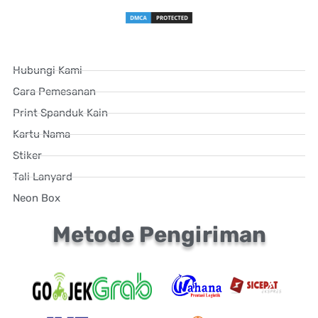
Hubungi Kami
Cara Pemesanan
Print Spanduk Kain
Kartu Nama
Stiker
Tali Lanyard
Neon Box
Metode Pengiriman