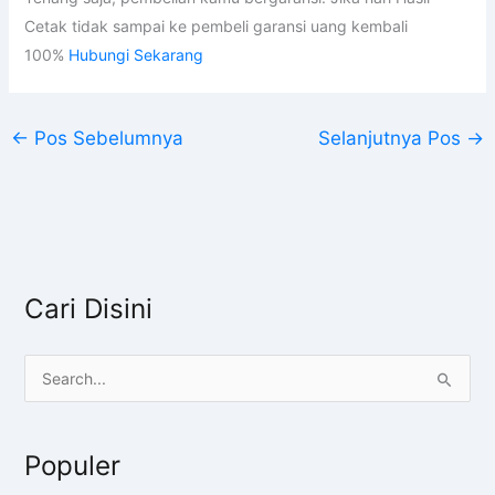
Cetak tidak sampai ke pembeli garansi uang kembali
100%
Hubungi Sekarang
←
Pos Sebelumnya
Selanjutnya Pos
→
Cari Disini
C
a
r
Populer
i