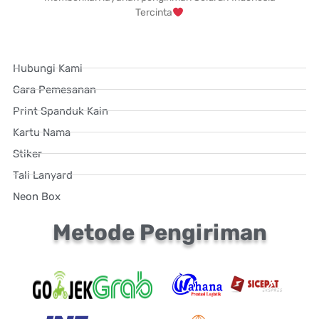
Tercinta
Hubungi Kami
Cara Pemesanan
Print Spanduk Kain
Kartu Nama
Stiker
Tali Lanyard
Neon Box
Metode Pengiriman