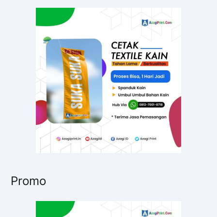
u
n
t
u
k
:
Promo