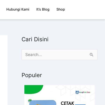
Hubungi Kami
It’s Blog
Shop
Cari Disini
C
a
r
Populer
i
u
n
t