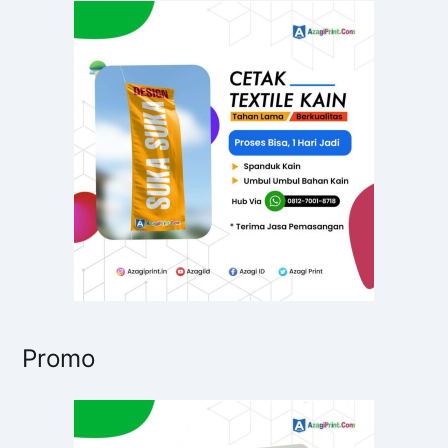
n
t
u
k
:
Promo