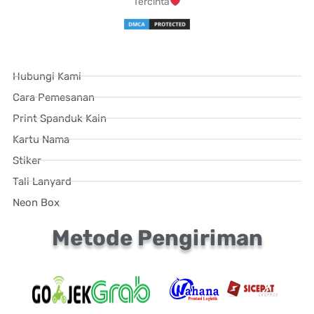
Tercinta
Hubungi Kami
Cara Pemesanan
Print Spanduk Kain
Kartu Nama
Stiker
Tali Lanyard
Neon Box
Metode Pengiriman