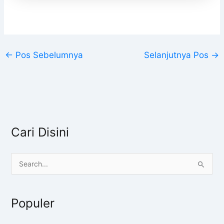
←
Pos Sebelumnya
Selanjutnya Pos
→
Cari Disini
C
a
r
Populer
i
u