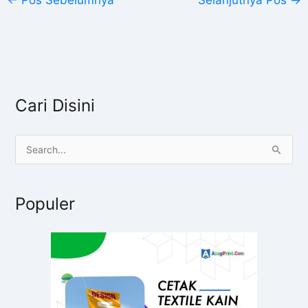
Cari Disini
C
a
r
Populer
i
u
n
t
u
k