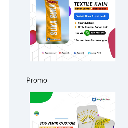
u
k
:
Promo