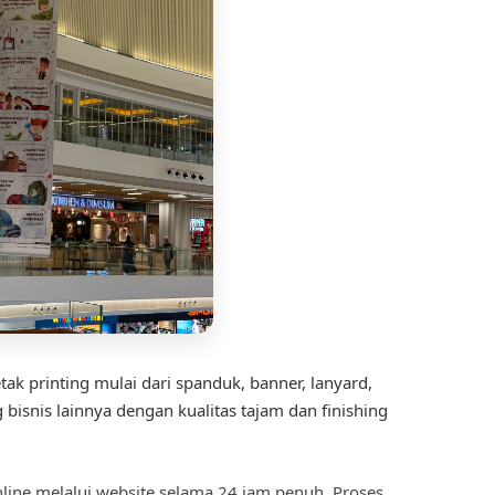
ak printing mulai dari spanduk, banner, lanyard,
isnis lainnya dengan kualitas tajam dan finishing
ine melalui website selama 24 jam penuh. Proses