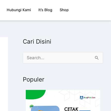
Hubungi Kami
It’s Blog
Shop
Cari Disini
C
a
r
Populer
i
u
n
t