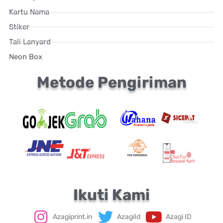
Kartu Nama
Stiker
Tali Lanyard
Neon Box
Metode Pengiriman
Ikuti Kami
Azagiprint.in
AzagiId
Azagi ID