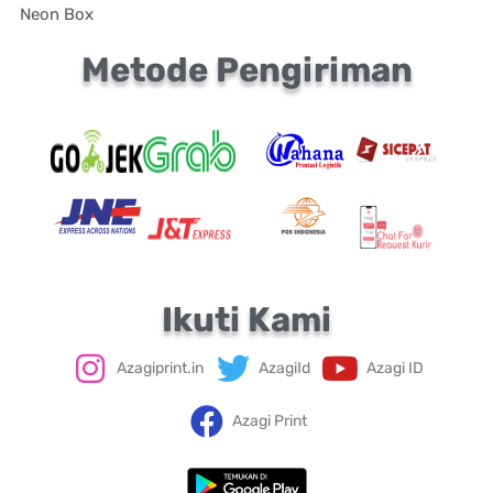
Neon Box
Metode Pengiriman
Ikuti Kami
Azagiprint.in
AzagiId
Azagi ID
Azagi Print