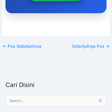
←
Pos Sebelumnya
Selanjutnya Pos
→
Cari Disini
C
a