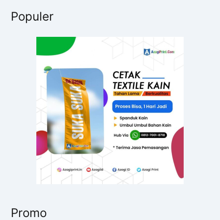
r
Populer
i
u
n
t
u
k
:
Promo