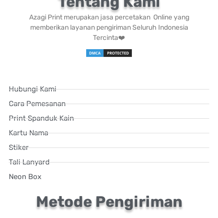
Tentang Kami
Azagi Print merupakan jasa percetakan Online yang
memberikan layanan pengiriman Seluruh Indonesia
Tercinta❤️
Hubungi Kami
Cara Pemesanan
Print Spanduk Kain
Kartu Nama
Stiker
Tali Lanyard
Neon Box
Metode Pengiriman