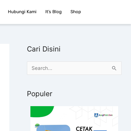
Hubungi Kami
It’s Blog
Shop
Cari Disini
C
a
r
Populer
i
u
n
t