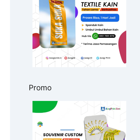
u
k
:
Promo