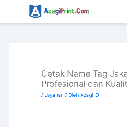
Lewati
ke
konten
Cetak Name Tag Jakar
Profesional dan Kual
/
Layanan
/ Oleh
Azagi ID