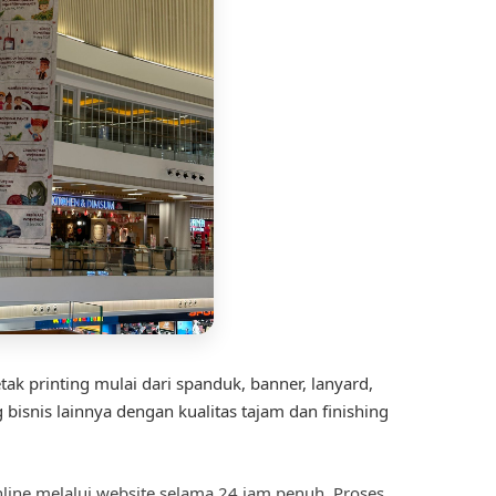
ak printing mulai dari spanduk, banner, lanyard,
isnis lainnya dengan kualitas tajam dan finishing
ine melalui website selama 24 jam penuh. Proses