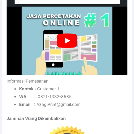
Informasi Pemesanan
Kontak
: Customer 1
WA
: 0821-1332-8585
Email
: AzagiPrint@gmail.com
Jaminan Wang Dikembalikan