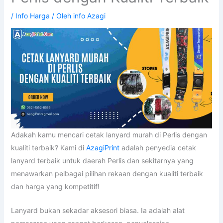
/
Info Harga
/ Oleh
info Azagi
Adakah kamu mencari cetak lanyard murah di Perlis dengan
kualiti terbaik? Kami di
AzagiPrint
adalah penyedia cetak
lanyard terbaik untuk daerah Perlis dan sekitarnya yang
menawarkan pelbagai pilihan rekaan dengan kualiti terbaik
dan harga yang kompetitif!
Lanyard bukan sekadar aksesori biasa. Ia adalah alat