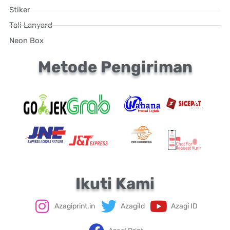
Stiker
Tali Lanyard
Neon Box
Metode Pengiriman
Ikuti Kami
Azagiprint.in
AzagiId
Azagi ID