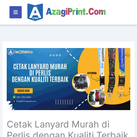
Lewati
ke
konten
Cetak Lanyard Murah di
Perlis dengan Kualiti Terbaik