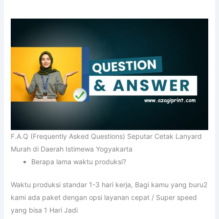
F.A.Q (Frequently Asked Questions) Seputar Cetak Lanyard
Murah di Daerah Istimewa Yogyakarta
Berapa lama waktu produksi?
Waktu produksi standar 1-3 hari kerja, Bagi kamu yang buru2
kami ada paket dengan opsi layanan cepat / Super speed
yang bisa 1 Hari Jadi