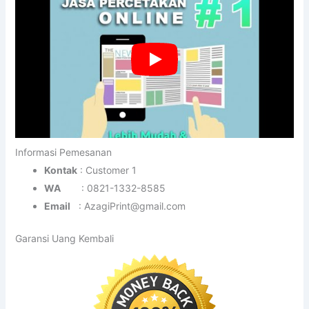
Informasi Pemesanan
Kontak
: Customer 1
WA
: 0821-1332-8585
Email
: AzagiPrint@gmail.com
Garansi Uang Kembali