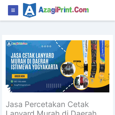
Lewati
ke
konten
Jasa Percetakan Cetak
Lanyard Murah di Daerah