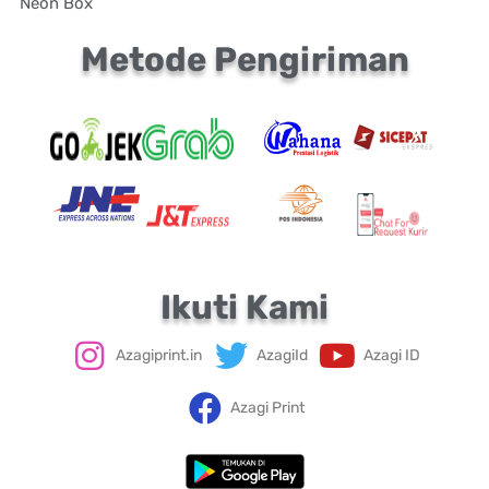
Neon Box
Metode Pengiriman
Ikuti Kami
Azagiprint.in
AzagiId
Azagi ID
Azagi Print