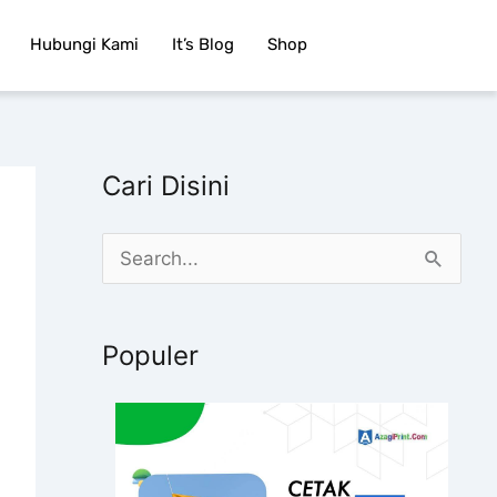
Hubungi Kami
It’s Blog
Shop
Cari Disini
C
a
r
Populer
i
u
n
t