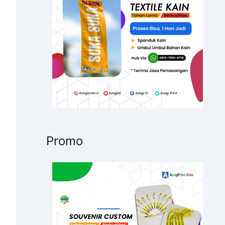
u
k
:
Promo