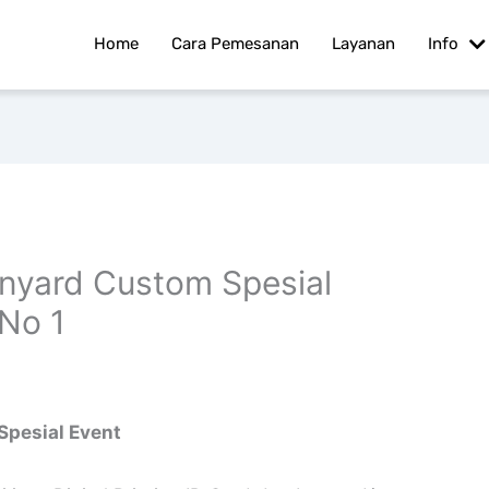
Home
Cara Pemesanan
Layanan
Info
anyard Custom Spesial
 No 1
Spesial Event